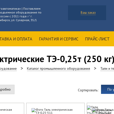
гоавтоматика» | Поставляем
подъемное оборудование по
Ваш заказ
оссии с 2011 года ✅ г.
бирск, ул. Сухарная, 35/1
ТАВКА И ОПЛАТА
ГАРАНТИЯ И СЕРВИС
ПРАЙС-ЛИСТ
ктрические ТЭ-0,25т (250 кг
рудование
Каталог промышленного оборудования
Тали и 
дробно
По 
Сортировать: