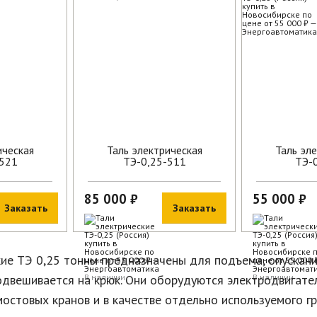
ическая
Таль электрическая
Таль эл
-521
ТЭ-0,25-511
ТЭ-
85 000 ₽
55 000 ₽
Заказать
Заказать
кие ТЭ 0,25 тонны предназначены для подъема, опускан
подвешивается на крюк. Они оборудуются электродвигате
В наличии
В наличии
мостовых кранов и в качестве отдельно используемого г