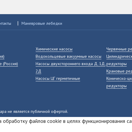
|
нтакты
Маневровые лебедки
Химические насосы
Червячные р
ия)
Водокольцевые вакуумные насосы
Цилиндрическ
е (Россия)
Насосы двухстороннего входа Д, 1Д,
редукторы
2Д
Крановые ре
Насосы ЦГ герметичные
Коническо-ц
редукторы
вара не является публичной офертой.
а обработку файлов cookie в целях функционирования са