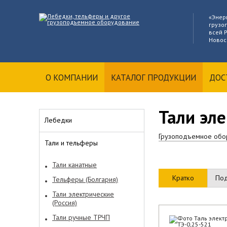
«Энер
грузо
всей Р
Новоси
О КОМПАНИИ
КАТАЛОГ ПРОДУКЦИИ
ДОС
Тали эле
Лебедки
Грузоподъемное обо
Тали и тельферы
Тали канатные
Кратко
По
Тельферы (Болгария)
Тали электрические
(Россия)
Тали ручные ТРЧП